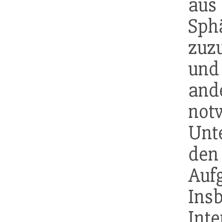
aus
Sp
zuz
und
and
no
Unt
de
Auf
In
Int