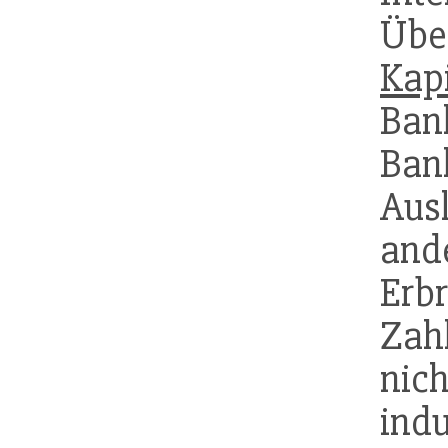
Üb
Kap
Ban
Ban
Aus
and
Er
Zah
nic
ind