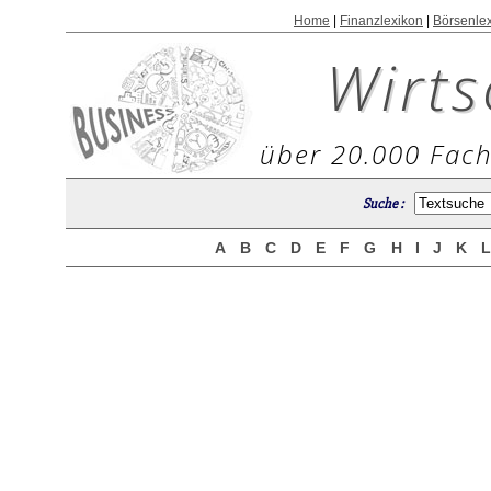
Home
|
Finanzlexikon
|
Börsenle
Wirts
über 20.000 Fach
Suche :
A
B
C
D
E
F
G
H
I
J
K