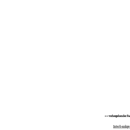
<< vorhergehender Fa
Interbankge