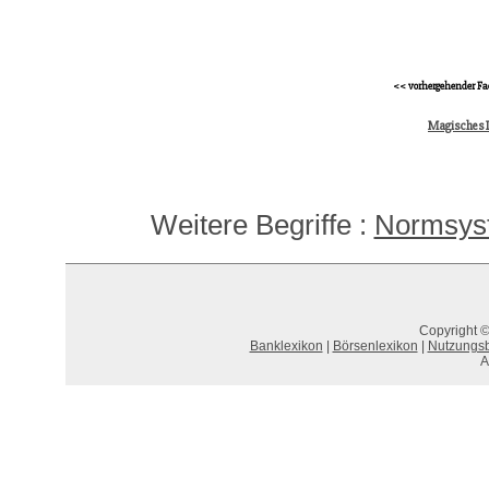
<< vorhergehender Fa
Magisches 
Weitere Begriffe :
Normsys
Copyright ©
Banklexikon
|
Börsenlexikon
|
Nutzungs
A