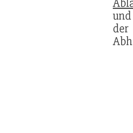
Abl
und
der
Abhä