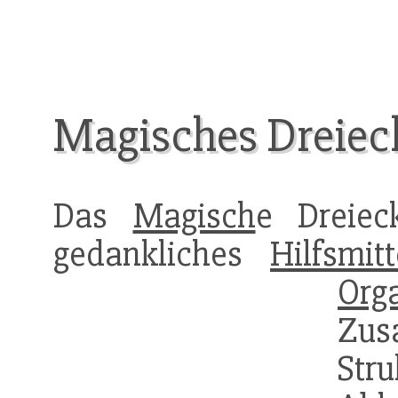
Magisches Dreieck
Das
Magisch
e Dreie
gedankliches
Hilfsmitt
Org
Zus
St