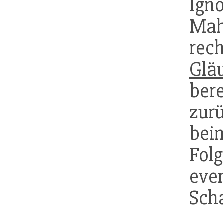
Ign
Mah
rec
Glä
ber
zurü
bei
Fol
eve
Sch