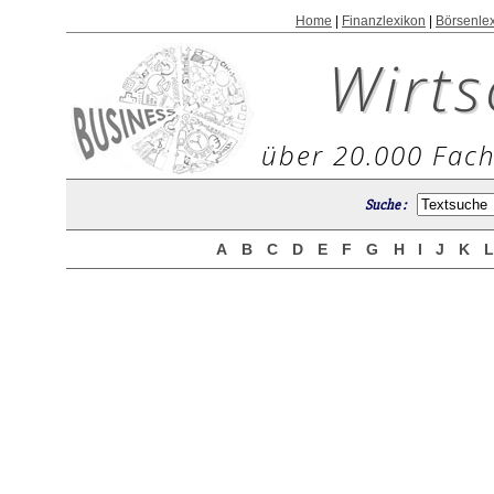
Home
|
Finanzlexikon
|
Börsenle
Wirts
über 20.000 Fach
Suche :
A
B
C
D
E
F
G
H
I
J
K