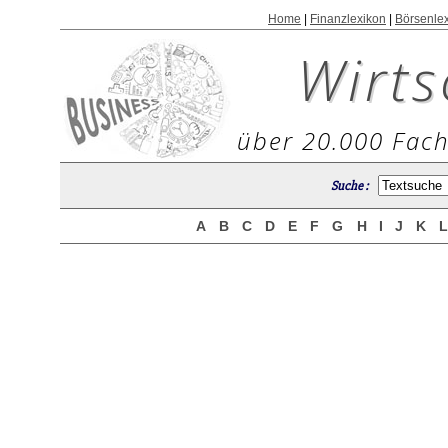
Home
|
Finanzlexikon
|
Börsenle
Wirts
über 20.000 Fach
Suche :
A
B
C
D
E
F
G
H
I
J
K