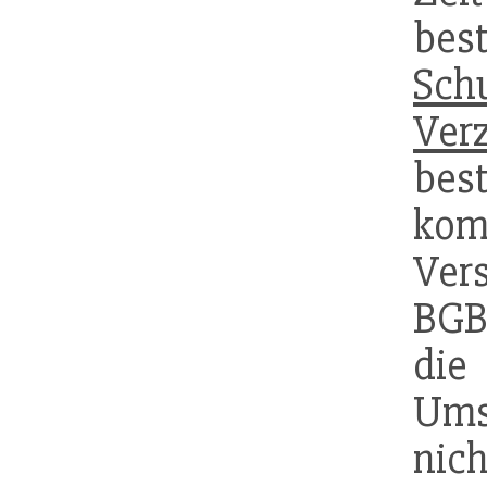
be
Sch
Ver
bes
kom
Ver
BGB
die
Ums
nich