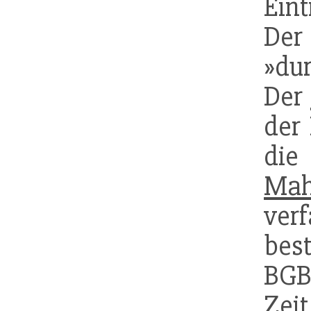
Eint
De
»du
Der
der 
di
Mah
ver
bes
BGB
Ze