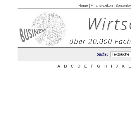
Home
|
Finanzlexikon
|
Börsenle
Wirts
über 20.000 Fach
Suche :
A
B
C
D
E
F
G
H
I
J
K