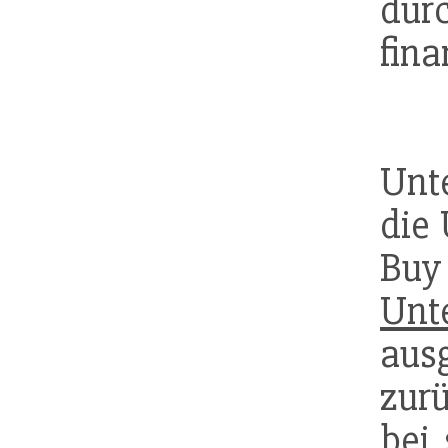
dur
fina
Unt
die
Bu
Unt
au
zurü
bei 