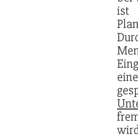
ist
Pl
Dur
Men
Ein
ei
ge
Unt
fr
wird