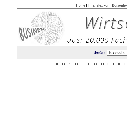
Home
|
Finanzlexikon
|
Börsenle
Wirts
über 20.000 Fach
Suche :
A
B
C
D
E
F
G
H
I
J
K