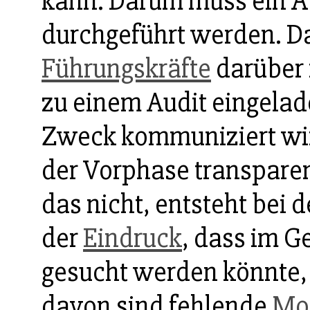
kann. Darum muss ein Au
durchgeführt werden. Da
Führungskräfte
darüber 
zu einem Audit eingelad
Zweck kommuniziert wir
der Vorphase transpare
das nicht, entsteht bei 
der
Eindruck
, dass im 
gesucht werden könnte, 
davon sind fehlende
Mot