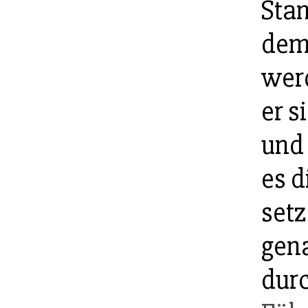
Stan
de
werd
er s
und 
es d
set
gen
dur