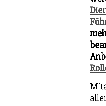
Dien
Füh
meh
bea
Anbi
Roll
Mita
all