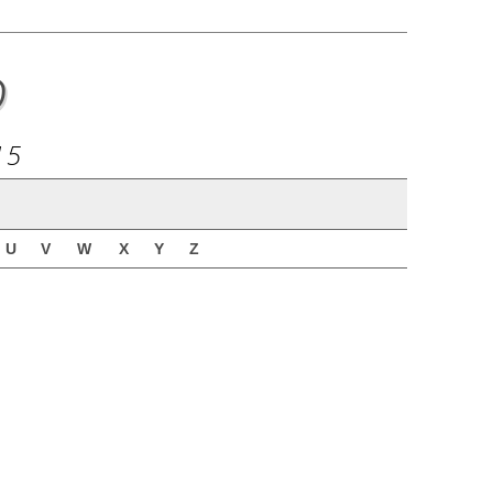
o
15
U
V
W
X
Y
Z