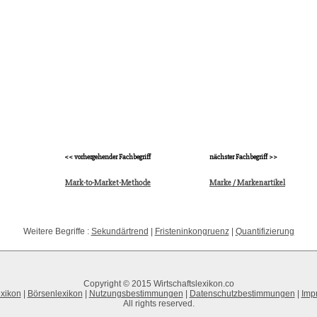
<< vorhergehender Fachbegriff
nächster Fachbegriff >>
Mark-to-Market-Methode
Marke / Markenartikel
Weitere Begriffe :
Sekundärtrend
|
Fristeninkongruenz
|
Quantifizierung
Copyright © 2015 Wirtschaftslexikon.co
xikon
|
Börsenlexikon
|
Nutzungsbestimmungen
|
Datenschutzbestimmungen
|
Imp
All rights reserved.