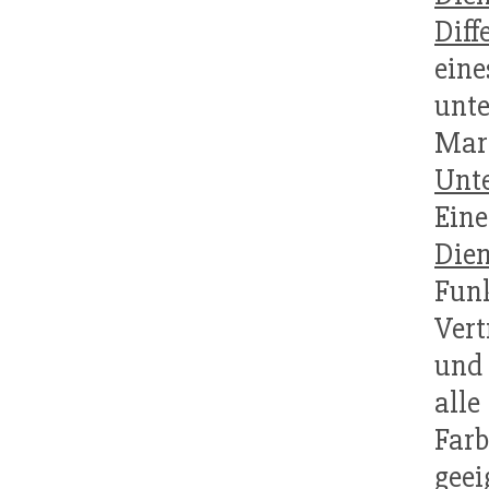
Diff
ein
unte
Mar
Unt
Ein
Dien
Fun
Vert
und
all
Far
geei