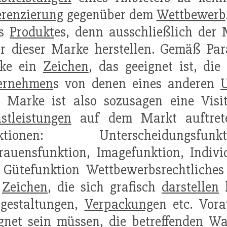
erenzierung
gegenüber dem
Wettbewerb
es
Produkt
es, denn ausschließlich der
r dieser Marke herstellen. Gemäß Par
ke ein
Zeichen
, das geeignet ist, di
ernehmen
s von denen eines anderen
e Marke ist also sozusagen eine Visi
stleistungen
auf dem Markt auftrete
ktionen: Unterscheidungsfunk
rauensfunktion, Imagefunktion, Indivi
 Gütefunktion Wettbewerbsrechtliches
e
Zeichen
, die sich grafisch
darstellen
l
bgestaltungen,
Verpackung
en etc. Vora
gnet sein müssen, die betreffenden W