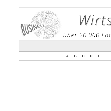
Wirt
über 20.000 Fac
A
B
C
D
E
F