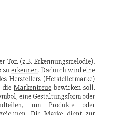
er Ton (z.B. Erkennungsmelodie).
s zu
erkennen
. Dadurch wird eine
es Herstellers (Herstellermarke)
, die
Markentreue
bewirken soll.
Symbol, eine Gestaltungsform oder
andteilen, um
Produkt
e oder
zeichnen. Die Marke dient zur