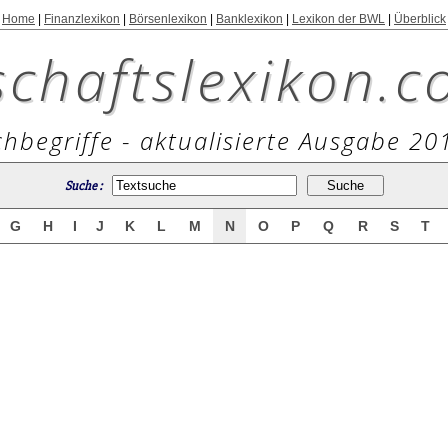
Home
|
Finanzlexikon
|
Börsenlexikon
|
Banklexikon
|
Lexikon der BWL
|
Überblick
schaftslexikon.c
hbegriffe - aktualisierte Ausgabe 20
Suche :
G
H
I
J
K
L
M
N
O
P
Q
R
S
T