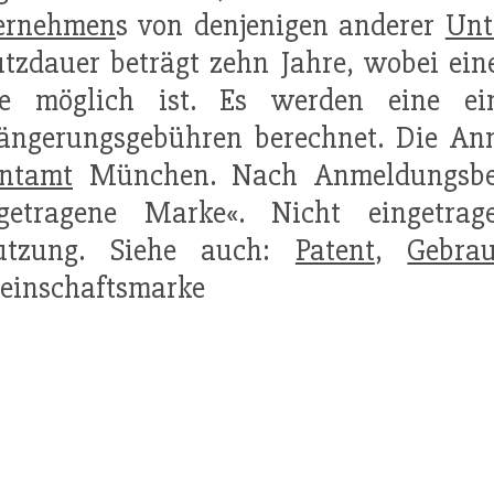
ernehmen
s von denjenigen anderer
Unt
tzdauer beträgt zehn Jahre, wobei ei
re möglich ist. Es werden eine ei
längerungsgebühren berechnet. Die An
entamt
München. Nach Anmeldungsbes
ngetragene Marke«. Nicht eingetra
utzung. Siehe auch:
Patent
,
Gebra
einschaftsmarke