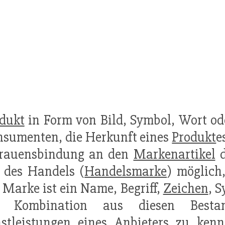
dukt
in Form von Bild, Symbol, Wort od
nsumenten, die Herkunft eines
Produkt
e
trauensbindung an den
Markenartikel
d
 des Handels (
Handelsmarke
) möglich
 Marke ist ein Name, Begriff,
Zeichen
, 
e Kombination aus diesen Best
stleistungen
eines Anbieters zu kenn