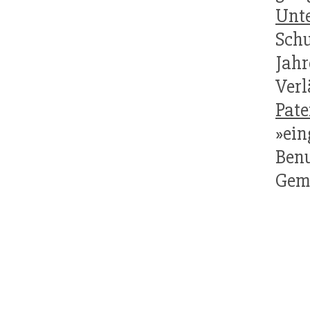
Unt
Schu
Jah
Ver
Pat
»ei
Ben
Gem