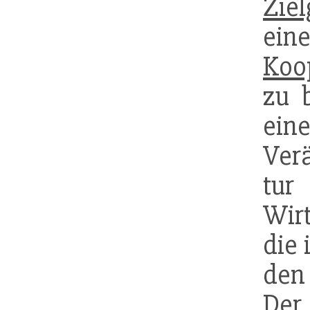
Zie
ei
Koo
zu 
ei
Ver
t
Wir
die
den
Der 