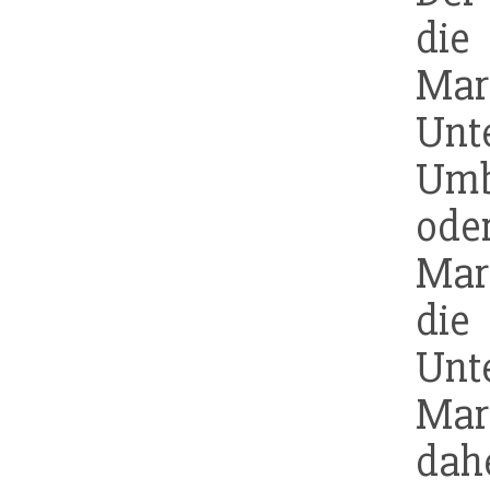
di
Mark
Unt
Umbe
ode
Mar
d
Unt
Mar
dah