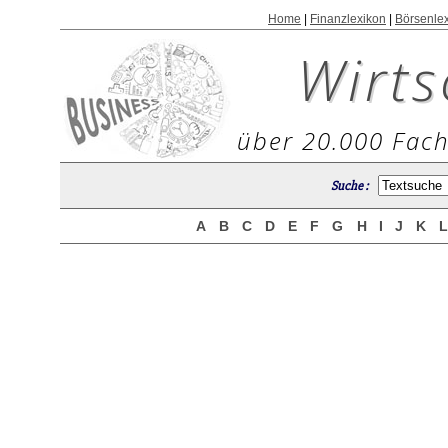
Home
|
Finanzlexikon
|
Börsenle
Wirts
über 20.000 Fach
Suche :
A
B
C
D
E
F
G
H
I
J
K