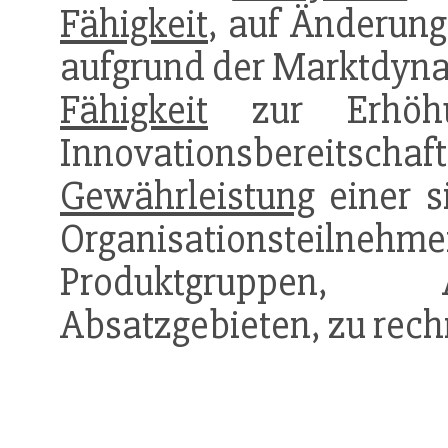
Fähigkeit
, auf Änderun
aufgrund der Marktdy­nam
Fähigkeit
zur Erhöhu
Innovationsbereit­scha
Gewährleistung
einer s
Organisati­onste
Produktgrup­pen,
Absatzgebieten, zu rech