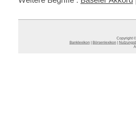
Weitere Begriffe :
Baseler Akkord
Copyright ©
Banklexikon
|
Börsenlexikon
|
Nutzungs
A