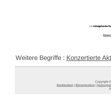
<< vorhergehender Fa
Masoc
Weitere Begriffe :
Konzertierte Ak
Copyright ©
Banklexikon
|
Börsenlexikon
|
Nutzungs
A