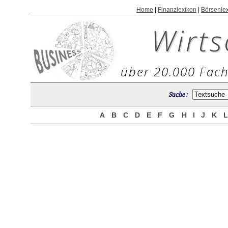
Home
|
Finanzlexikon
|
Börsenle
Wirts
über 20.000 Fach
Suche :
A
B
C
D
E
F
G
H
I
J
K