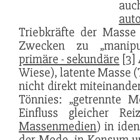
auc
auto
Triebkräfte der Masse
Zwecken zu „manipu
primäre - sekundäre
[3]
Wiese), latente Masse (T
nicht direkt miteinande
Tönnies: „getrennte M
Einfluss gleicher Re
Massenmedien
) in ide
der Mode, in
Konsum
u