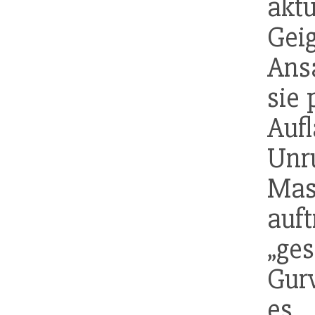
aktu
Ge
Ans
sie 
Auf
Unr
Mas
auf
„g
Gur
es 