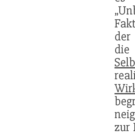
„U
Fakt
der
di
Sel
rea
Wirk
beg
nei
zur