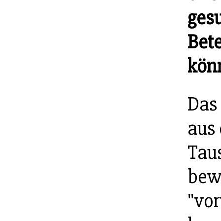
gesu
Bete
kön
Das
aus 
Tau
bewä
"vo