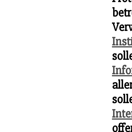
betr
Ver
Inst
soll
Inf
alle
soll
Inte
off