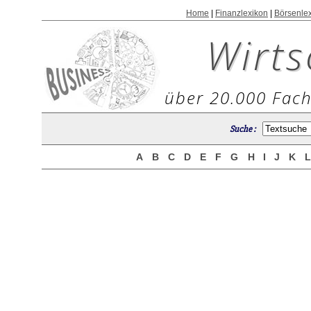
Home
|
Finanzlexikon
|
Börsenle
Wirts
über 20.000 Fach
Suche :
A
B
C
D
E
F
G
H
I
J
K