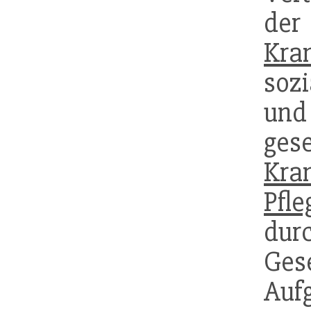
de
Kra
soz
und
gese
Kra
Pfle
du
Ge
Auf