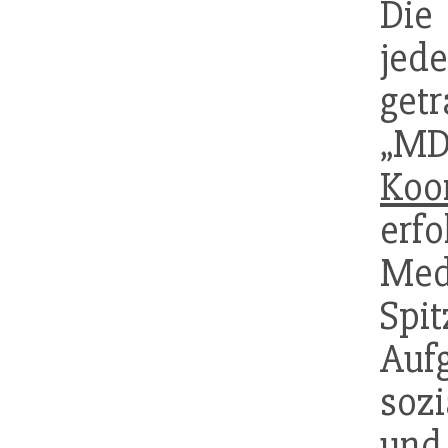
Di
jed
get
„M
Koo
erf
Med
Sp
Auf
soz
und