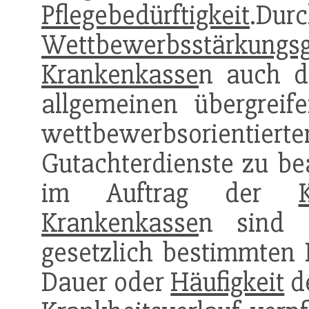
Pflegebedürftigkeit
.
Wettbewerbsstärkungs
Krankenkasse
n auch di
allgemeinen übergreif
wettbewerbsorienti
Gutachterdienste zu be
im Auftrag der
Krankenkasse
n sind h
gesetzlich bestimmten F
Dauer oder
Häufigkeit
d