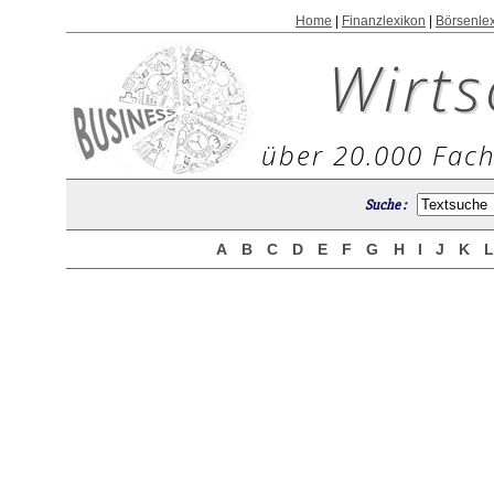
Home
|
Finanzlexikon
|
Börsenle
Wirts
über 20.000 Fach
Suche :
A
B
C
D
E
F
G
H
I
J
K