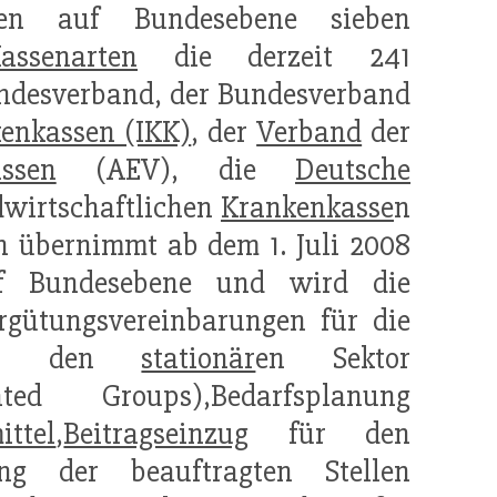
eten auf Bundesebene sieben
assenarten
die derzeit 241
undesverband, der Bundesverband
enkassen (IKK)
, der
Verband
der
assen
(AEV), die
Deutsche
dwirtschaftlichen
Krankenkasse
n
n übernimmt ab dem 1. Juli 2008
auf Bundesebene und wird die
ergütungsvereinbarungen für die
n für den
stationär
en Sektor
d Groups),Bedarfsplanung
ittel
,
Beitragseinzug
für den
g der beauftragten Stellen