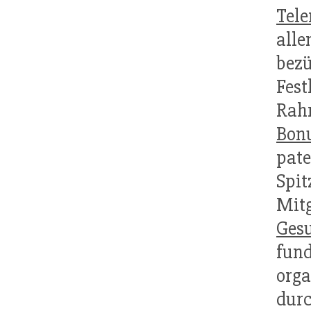
Tele
all
bez
Fes
Rah
Bon
pat
Spit
Mit
Gesu
fu
orga
durc