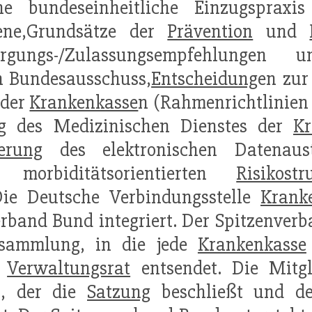
eine bundeseinheitliche Einzugsprax
ene,Grundsätze der
Prävention
und
orgungs-/Zulassungsempfehlungen u
 Bundesausschuss,
Entscheidung
en zu
 der
Krankenkasse
n (Rahmenrichtlinien
ng des Medizinischen Dienstes der
Kr
ierung
des elektronischen Datenaus
 morbiditätsorientierten
Risikostr
ie Deutsche Verbindungsstelle
Krank
erband Bund integriert. Der Spitzenver
ersammlung, in die jede
Krankenkasse
m
Verwaltungsrat
entsendet. Die Mitg
), der die
Satzung
beschließt und de