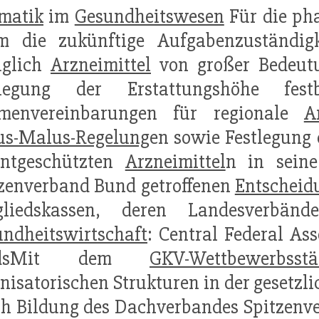
matik
im
Gesundheitswesen
Für die ph
em die zukünftige Aufgabenzuständig
üglich
Arzneimittel
von großer Bedeutu
tlegung der Erstattungshöhe fest
menvereinbarungen für regionale
A
us-Malus-Regelung
en sowie Festlegung 
entgeschützten
Arzneimittel
n in sein
zenverband Bund getroffenen
Entscheid
gliedskassen, deren Landesverbän
ndheitswirtschaft
: Central Federal As
ndsMit dem
GKV-Wettbewerbsstä
nisatorischen Strukturen in der gesetzl
h Bildung des Dachverbandes Spitzenv