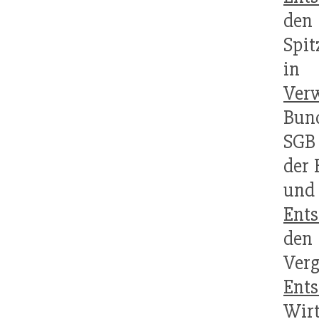
den
Spit
in 
Ver
Bund
SGB 
der 
und
Ent
de
Ver
Ent
Wir