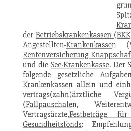
gru
Spi
Kra
der
Betriebskrankenkassen (BKK
Angestellten-
Krankenkasse
n (V
Rentenversicherung Knappschaf
und die
See-Krankenkasse
. Der 
folgende gesetzliche Aufgab
Krankenkasse
n allein und einh
vertrags(zahn)ärztliche
Verg
(
Fallpauschale
n, Weiterent
Vertragsärzte,
Festbeträge für
Gesundheitsfonds
: Empfehlu