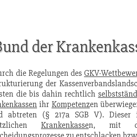
Bund der Krankenkas
urch die Regelungen des
GKV-Wettbewer
trukturierung der Kassenverbandsland
ten die bis dahin rechtlich
selbstständ
nkenkassen
ihr
Kompetenz
en überwiege
d abtreten (§ 217a SGB V). Dieser 
etzlichen
Krankenkasse
n, mit d
cheidungsprozess
e zu entschlacken bzw