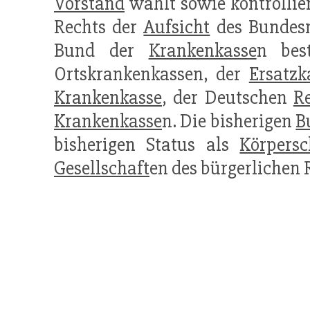
Vorstand
wählt sowie kontrollie
Rechts der
Aufsicht
des Bundesm
Bund der
Krankenkasse
n bes
Ortskrankenkassen, der
Ersatzk
Krankenkasse
, der Deutschen
R
Krankenkasse
n. Die bisherigen
B
bisherigen Status als
Körpersc
Gesellschaft
en des bürgerlichen