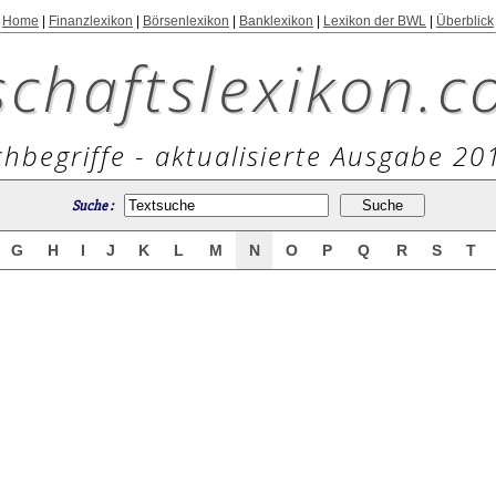
Home
|
Finanzlexikon
|
Börsenlexikon
|
Banklexikon
|
Lexikon der BWL
|
Überblick
schaftslexikon.c
hbegriffe - aktualisierte Ausgabe 20
Suche :
G
H
I
J
K
L
M
N
O
P
Q
R
S
T