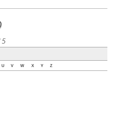
o
15
U
V
W
X
Y
Z