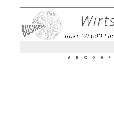
Wirt
über 20.000 Fac
A
B
C
D
E
F