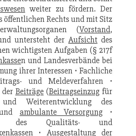
tswesen
weiter zu fördern. Der
 öffentlichen Rechts und mit Sitz
erwaltungsorganen (
Vorstand
,
und untersteht der
Aufsicht
des
nen wichtigsten Aufgaben (§ 217f
nkasse
n und Landesverbände bei
ung ihrer Interessen • Fachliche
trags- und Meldeverfahren •
der
Beiträge
(
Beitragseinzug
für
und Weiterentwicklung des
 und
ambulante Versorgung
•
des Qualitäts- und
kenkassen • Ausgestaltung der