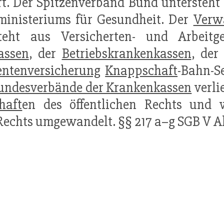
rt. Der Spitzenverband Bund untersteht
inisteriums für Gesundheit. Der
Verw
teht aus Versicherten- und Arbeitge
assen
, der
Betriebskrankenkassen
, de
entenversicherung
Knappschaft
-Bahn-S
undesverbände der Krankenkassen
verli
haft
en des öffentlichen Rechts und
 Rechts umgewandelt. §§ 217 a–g SGB V 