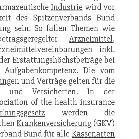
armazeutische
Industrie
wird vor
keit des Spitzenverbands Bund
ng sein. So fallen Themen wie
betragsgeregelter
Arzneimittel
,
rzneimittelvereinbarung
en inkl.
der Erstattungshöchstbeträge bei
e Aufgabenkompetenz. Die vom
ung
en und Verträge gelten für die
de und Versicherten. In der
sociation of the health insurance
rkungsgesetz
werden die
ichen
Krankenversicherung
(GKV)
erband Bund für alle
Kassenarten