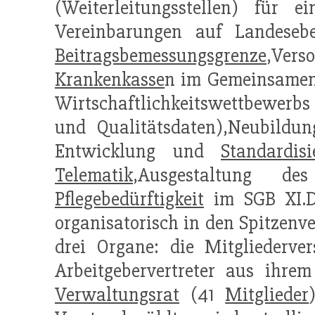
(Weiterleitungsstellen) für 
Vereinbarungen auf Landeseb
Beitragsbemessungsgrenze
,Vers
Krankenkasse
n im Gemeinsamen
Wirtschaftlichkeitswettbewerbs
und Qualitätsdaten),Neubildu
Entwicklung und
Standardis
Telematik
,Ausgestaltung des
Pflegebedürftigkeit
im SGB XI.D
organisatorisch in den Spitzenv
drei Organe: die Mitgliederv
Arbeitgebervertreter aus ihre
Verwaltungsrat
(41
Mitglieder