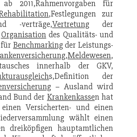
is ab 2011,Rahmenvorgaben für
Rehabilitation
,Festlegungen zur
nd -verträge,
Vertretung
der
r
Organisation
des Qualitäts- und
 für
Benchmarking
der Leistungs-
ankenversicherung
,
Meldewesen
,
tausches innerhalb der GKV,
ukturausgleich
s,Definition der
enversicherung
– Ausland wird
band Bund der
Krankenkasse
n hat
einen Versicherten- und einen
liederversammlung wählt einen
n dreiköpfigen hauptamtlichen