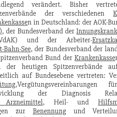
ndlegend verändert. Bisher vertr
tzenverbände der verschiedenen
K
nkenkasse
n in Deutschland: der AOK-B
)
, der Bundesverband der
Innungskrank
dAK) und der Arbeiter-
Ersatzk
t-Bahn-See
, der Bundesverband der lan
Spitzenverband Bund der
Krankenkasse
en der heutigen Spitzenverbände 
eitlich auf Bundesebene vertreten: V
ütung
,Vergütungsvereinbarunge
wicklung der Diagnosis Relate
 Arzneimittel
, Heil- und
Hilfsm
ngen zur
Benennung
und Verteilun