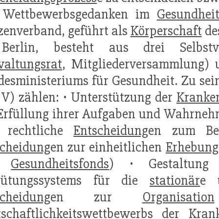
 Wettbewerbsgedanken im
Gesundhei
zenverband, geführt als
Körperschaft
des
Berlin, besteht aus drei Selbstv
waltungsrat
, Mitgliederversammlung) 
esministeriums für Gesundheit. Zu sei
V) zählen: • Unterstützung der
Kranke
Erfüllung ihrer Aufgaben und Wahrnehm
 rechtliche
Entscheidung
en zum Bei
scheidung
en zur einheitlichen
Erhebung
n
Gesundheitsfonds
) • Gestaltung 
gütungssystems für die
stationär
e
scheidung
en zur
Organisation
tschaftlichkeitswettbewerbs der Kran