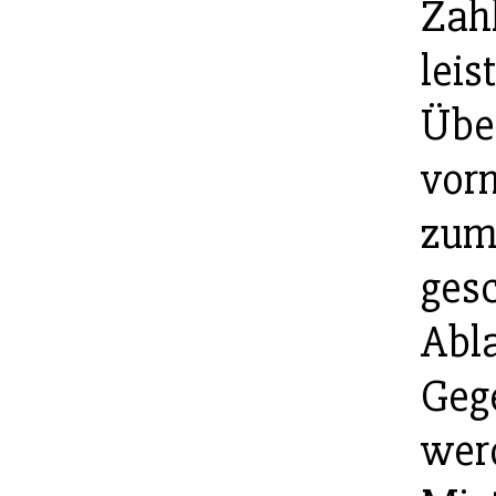
Zahl
leis
Übe
vorn
zumi
gesc
Abla
Geg
werd