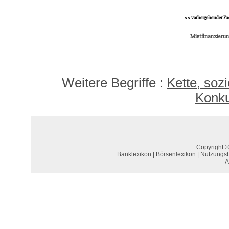
<< vorhergehender Fa
Mietfinanzierun
Weitere Begriffe :
Kette, soz
Konku
Copyright ©
Banklexikon
|
Börsenlexikon
|
Nutzungs
A