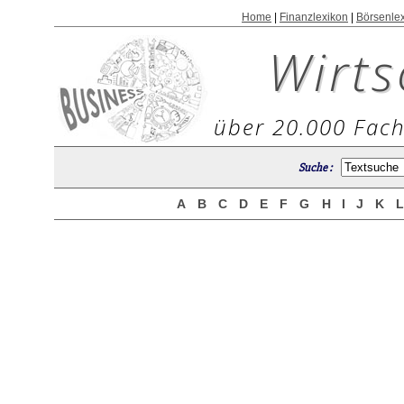
Home
|
Finanzlexikon
|
Börsenle
Wirts
über 20.000 Fach
Suche :
A
B
C
D
E
F
G
H
I
J
K