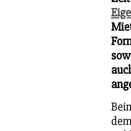
Eig
Miet
For
sowo
auch
ang
Beim
dem