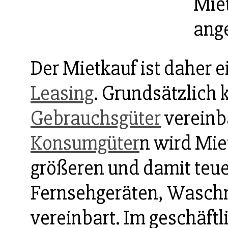
Mie
ang
Der Mietkauf ist daher e
Leasing
. Grundsätzlich k
Gebrauchsgüter
vereinb
Konsumgüter
n wird Mie
größeren und damit teu
Fernsehgeräten, Wasch
vereinbart. Im geschäft