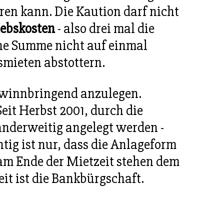
en kann. Die Kaution darf nicht
iebskosten
- also drei mal die
ohe Summe nicht auf einmal
smieten abstottern.
 gewinnbringend anzulegen.
eit Herbst 2001, durch die
anderweitig angelegt werden -
htig ist nur, dass die Anlageform
m Ende der Mietzeit stehen dem
it ist die Bankbürgschaft.