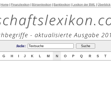
Home
|
Finanzlexikon
|
Börsenlexikon
|
Banklexikon
|
Lexikon der BWL
|
Überblick
schaftslexikon.c
hbegriffe - aktualisierte Ausgabe 20
Suche :
G
H
I
J
K
L
M
N
O
P
Q
R
S
T