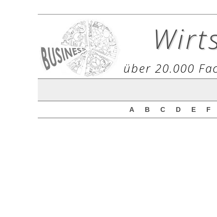
Wirt
über 20.000 Fac
A
B
C
D
E
F