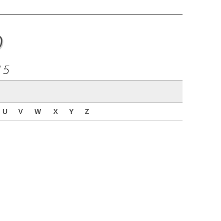
o
15
U
V
W
X
Y
Z