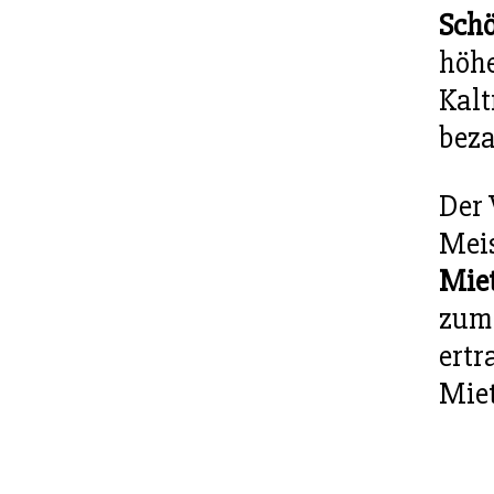
Schö
höhe
Kalt
beza
Der 
Meis
Miet
zum 
ertr
Miet