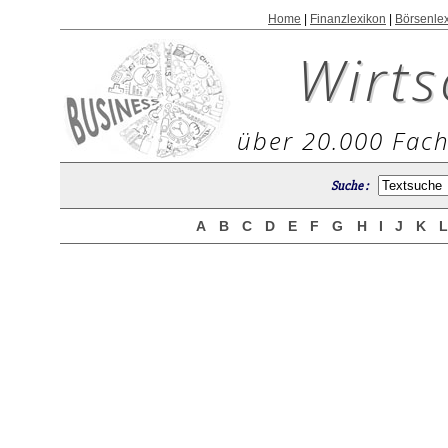
Home
|
Finanzlexikon
|
Börsenle
Wirts
über 20.000 Fach
Suche :
A
B
C
D
E
F
G
H
I
J
K