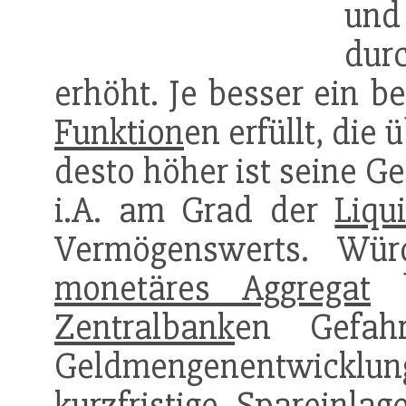
und
du
erhöht. Je besser ein 
Funktion
en erfüllt, die
desto höher ist seine G
i.A. am Grad der
Liqui
Vermögenswerts. Wür
monetäres Aggregat
b
Zentralbank
en Gefa
Geldmengenentwicklung 
kurzfristige
Spareinlag