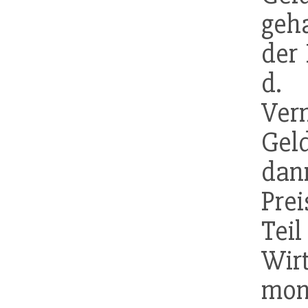
geha
der 
d.
Ver
Gel
dan
Prei
Tei
Wirt
mon