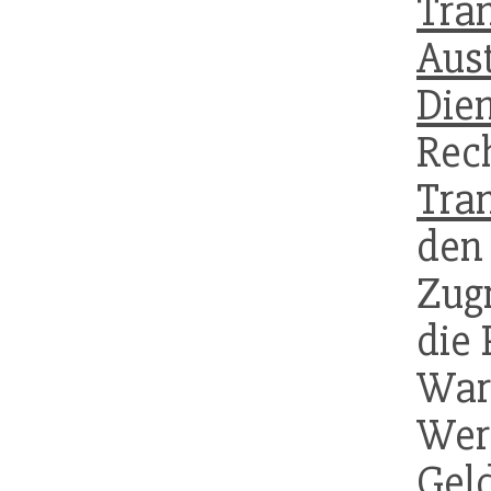
Tra
Aus
Dien
Rech
Tra
den
Zug
die 
W
Wer
Gel