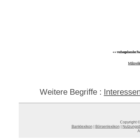
<< vorhergehender Fa
Mikroö
Weitere Begriffe :
Interesse
Copyright ©
Banklexikon
|
Börsenlexikon
|
Nutzungs
A