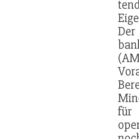
te
Eig
De
ban
(A
Vo
Ber
Min
fü
ope
noc