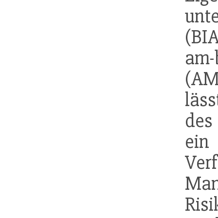
unt
(BI
am-
(AM
läss
de
ein
Verf
Man
Ris