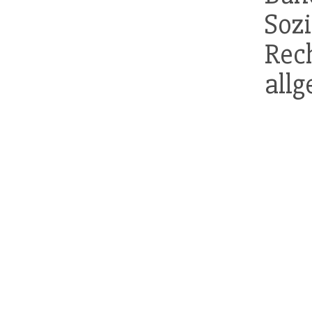
So
Re
allg