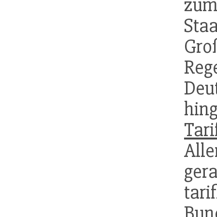
zum
St
Gro
Re
Deu
hin
Tar
Alle
ger
tari
Bun