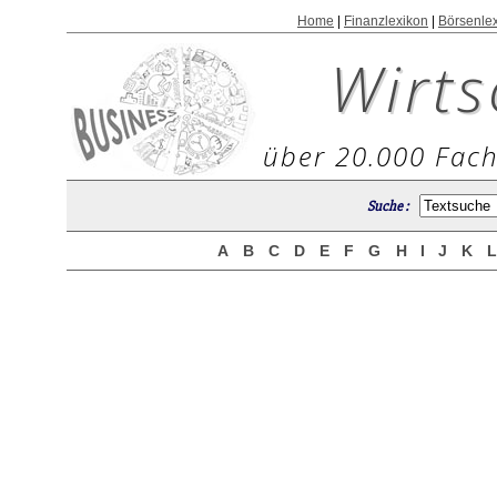
Home
|
Finanzlexikon
|
Börsenle
Wirts
über 20.000 Fach
Suche :
A
B
C
D
E
F
G
H
I
J
K