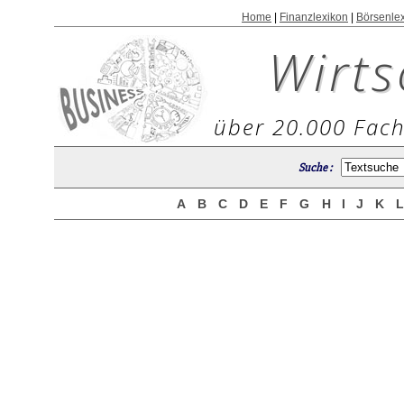
Home
|
Finanzlexikon
|
Börsenle
Wirts
über 20.000 Fach
Suche :
A
B
C
D
E
F
G
H
I
J
K