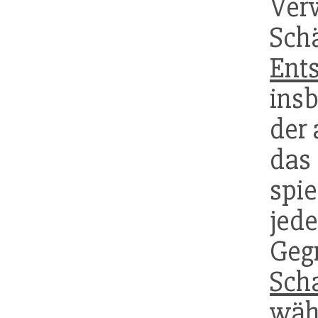
Ver
Sc
Ent
ins
der 
da
spi
jede
Geg
Sch
wä