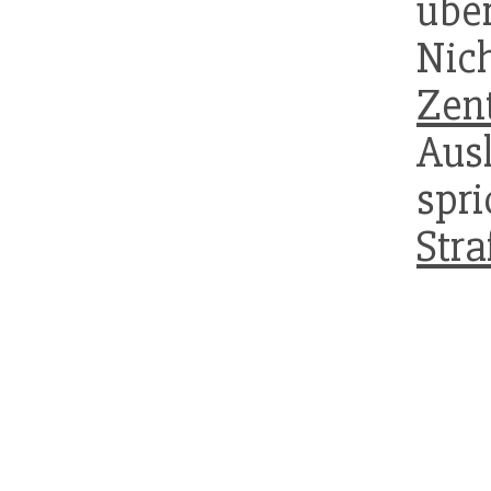
üb
Ni
Zen
Aus
sp
Stra