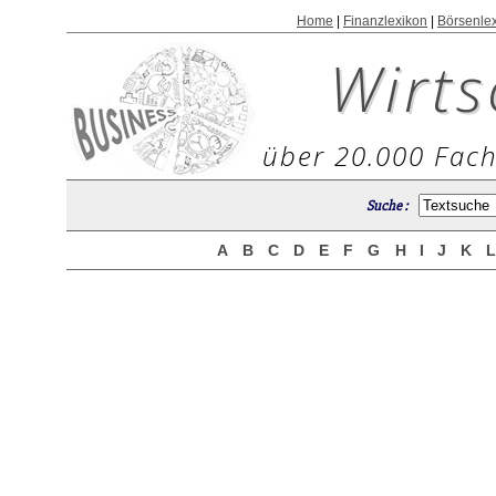
Home
|
Finanzlexikon
|
Börsenle
Wirts
über 20.000 Fach
Suche :
A
B
C
D
E
F
G
H
I
J
K