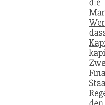
di
Ma
Wer
da
Kap
kapi
Zwe
Fin
Sta
Reg
de