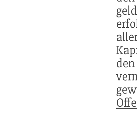
ge
erfo
all
Kap
d
verm
ge
Off