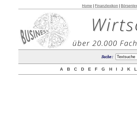
Home
|
Finanzlexikon
|
Börsenle
Wirts
über 20.000 Fach
Suche :
A
B
C
D
E
F
G
H
I
J
K