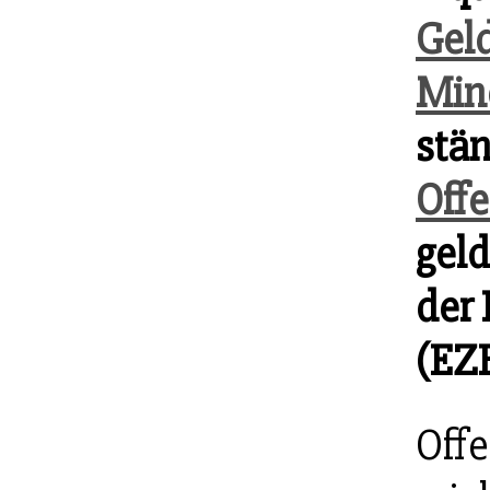
Gel
Mind
stä
Offe
geld
der
(EZB
Offe