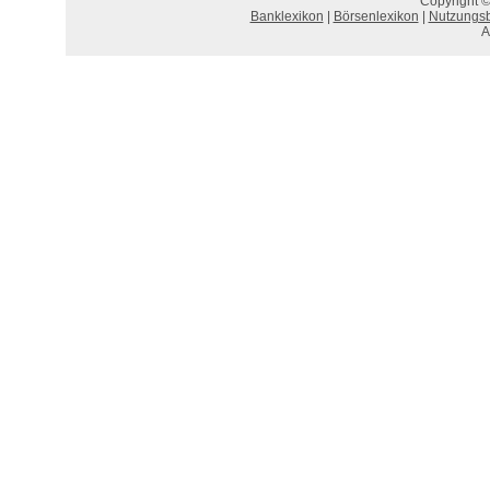
Copyright ©
Banklexikon
|
Börsenlexikon
|
Nutzungs
A