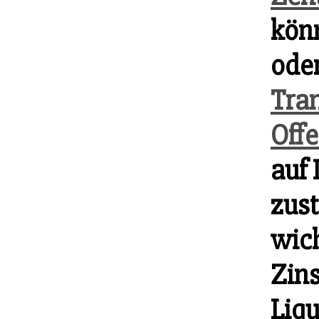
könn
oder
Tra
Off
auf 
zust
wich
Zin
Liqu