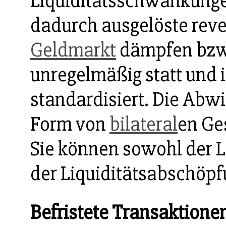
Liquiditätsschwankung
dadurch ausgelöste rev
Geldmarkt
dämpfen bzw.
unregelmäßig statt und 
standardisiert. Die Abwi
Form von
bilateral
en Ge
Sie können sowohl der L
der Liquiditätsabschöpf
Befristete Transaktione