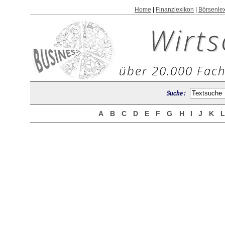
Home
|
Finanzlexikon
|
Börsenle
Wirts
über 20.000 Fach
Suche :
A
B
C
D
E
F
G
H
I
J
K