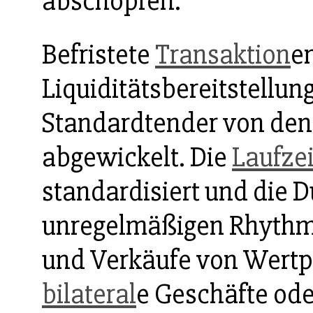
abschöpfen.
Befristete
Transaktion
e
Liquiditätsbereitstellun
Standardtender von den
abgewickelt. Die
Laufzei
standardisiert und die 
unregelmäßigen Rhythmus
und Verkäufe von Wertp
bilateral
e Geschäfte od