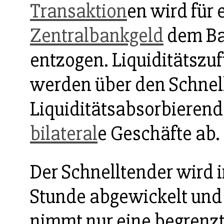
Transaktion
en wird für
Zentralbankgeld
dem Ba
entzogen. Liquiditätsz
werden über den Schnell
Liquiditätsabsorbieren
bilateral
e Geschäfte ab.
Der Schnelltender wird 
Stunde abgewickelt und
nimmt nur eine begrenz