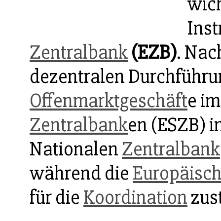
wich
Ins
Zentralbank
(EZB)
. Nac
dezentralen Durchführu
Offenmarktgeschäft
e i
Zentralbank
en (ESZB) i
Nationalen
Zentralbank
während die
Europäisch
für die
Koordination
zust