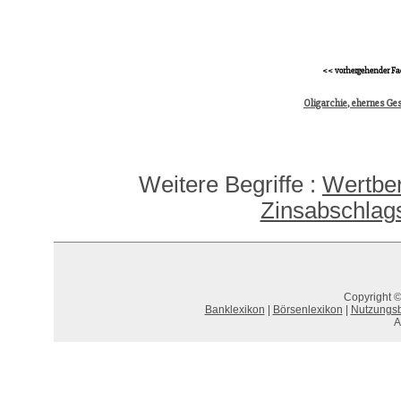
<< vorhergehender Fa
Oligarchie, ehernes Ge
Weitere Begriffe :
Wertber
Zinsabschlag
Copyright ©
Banklexikon
|
Börsenlexikon
|
Nutzungs
A