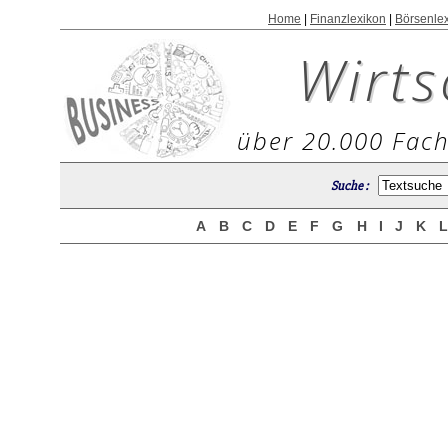
Home
|
Finanzlexikon
|
Börsenle
Wirts
über 20.000 Fach
Suche :
A
B
C
D
E
F
G
H
I
J
K