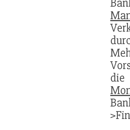
Ban
Man
Ver
du
Me
Vor
die
Mon
Ban
>Fi