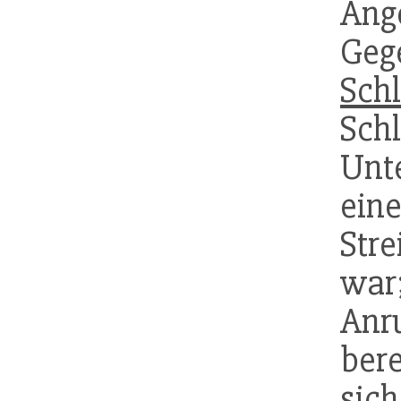
An
Ge
Sch
Sc
Unt
ein
Stre
war
An
bere
sic