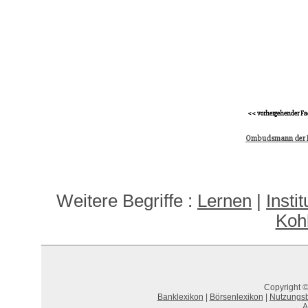
<< vorhergehender Fa
Ombudsmann der 
Weitere Begriffe :
Lernen
|
Insti
Koh
Copyright ©
Banklexikon
|
Börsenlexikon
|
Nutzungs
A