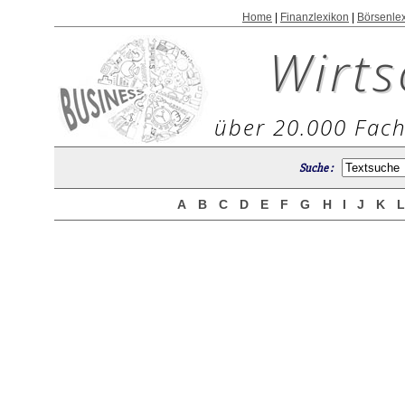
Home
|
Finanzlexikon
|
Börsenle
Wirts
über 20.000 Fach
Suche :
A
B
C
D
E
F
G
H
I
J
K