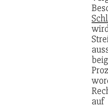
Bes
Sch
wir
St
aus
bei
Pro
word
Rec
auf