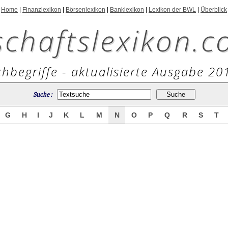
Home
|
Finanzlexikon
|
Börsenlexikon
|
Banklexikon
|
Lexikon der BWL
|
Überblick
schaftslexikon.c
hbegriffe - aktualisierte Ausgabe 20
Suche :
G
H
I
J
K
L
M
N
O
P
Q
R
S
T