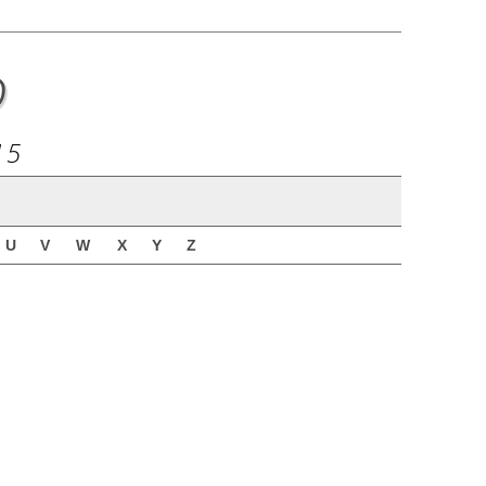
o
15
U
V
W
X
Y
Z