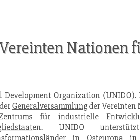
Vereinten Nationen fü
ial Development Organization (UNIDO). 
 der
Generalversammlung
der Vereinten
Zentrums für industrielle Entwickl
liedstaat
en. UNIDO unterstü
nsformationsländer in Osteuropa i