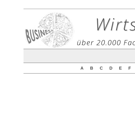
Wirt
über 20.000 Fac
A
B
C
D
E
F