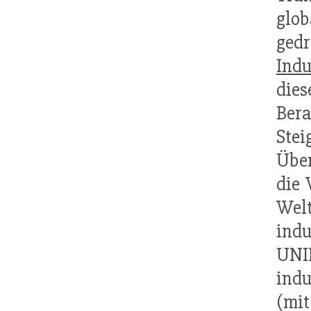
glob
gedr
Indu
dies
Be
Stei
Übe
die 
Wel
indu
UNID
indu
(mit