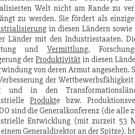
alisierten Welt nicht am Rande zu ve
ängt zu werden. Sie fördert als einzig
strialisierung
in diesen Ländern sowie 
er Länder mit den Industriestaaten. Die
ratung und
Vermittlung
, Forschun
gerung der
Produktivität
in diesen Lände
rwindung von deren Armut angesehen. 
Verbesserung der Wettbewerbsfähigkei
t und in den Transformationslän
strielle
Produkt
e bzw. Produktionsve
O sind die Generalkonferenz (die alle zw
strielle Entwicklung (mit zurzeit 53
 einem Generaldirektor an der Spitze). 