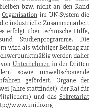
rbleiben bzw. nicht an den Rand
e
Organisation
im UN-System die
die industrielle Zusammenarbeit
s erfolgt über technische Hilfe,
gsund Studienprogramme. Die
rn wird als wichtiger Beitrag zur
Schwerpunktmäßig werden daher
t von
Unternehmen
in der Dritten
dern sowie umweltschonende
rfahren gefördert. Organe der
ei Jahre stattfindet), der Rat für
 Mitgliedern) und das
Sekretariat
http://www.unido.org