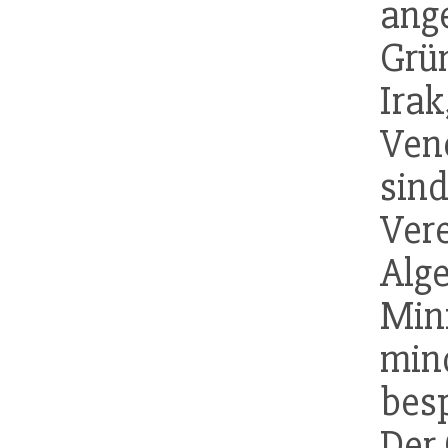
an
Grü
Ira
Ven
sind
Ver
Alge
Mi
min
besp
Der 