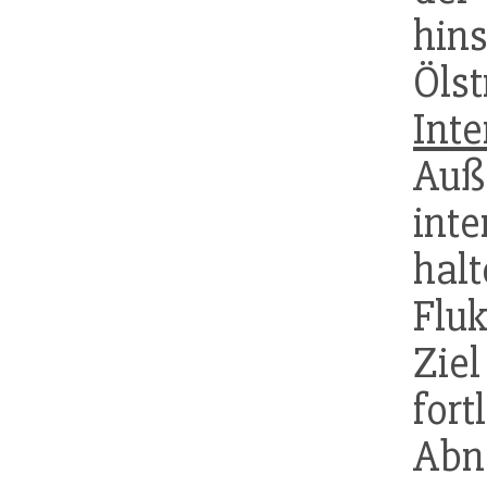
hins
Öls
Inte
Auß
int
hal
Flu
Zie
for
Ab