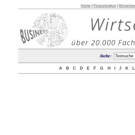
Home
|
Finanzlexikon
|
Börsenle
Wirts
über 20.000 Fach
Suche :
A
B
C
D
E
F
G
H
I
J
K