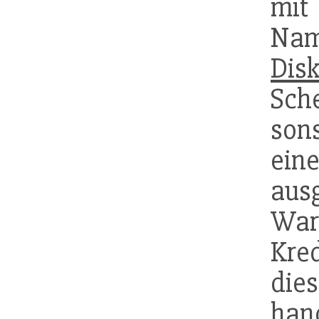
mit
Nam
Dis
Sch
so
e
au
Wa
Kre
di
han