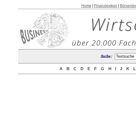
Home
|
Finanzlexikon
|
Börsenle
Wirts
über 20.000 Fach
Suche :
A
B
C
D
E
F
G
H
I
J
K