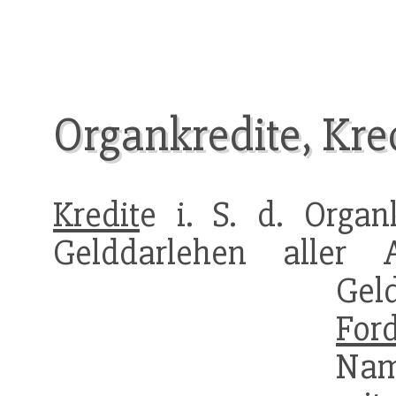
Organkredite, Kred
Kredit
e i. S. d. Organ
Gelddarlehen aller 
Gel
For
Nam