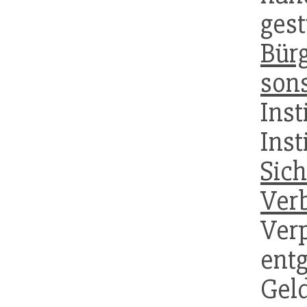
ge
Bür
son
Inst
Ins
Sich
Verb
Verp
ent
Gel