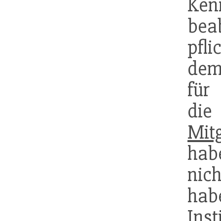
Ke
bea
pfli
dem 
für
di
Mitg
hab
nic
hab
Ins