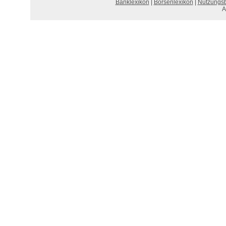
Banklexikon
|
Börsenlexikon
|
Nutzungs
A