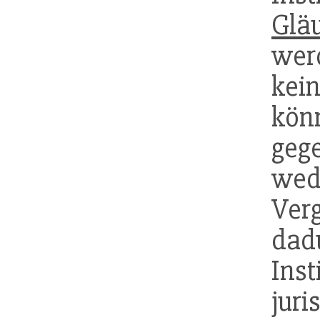
Glä
wer
ke
kö
gege
wed
Ver
dad
Inst
ju