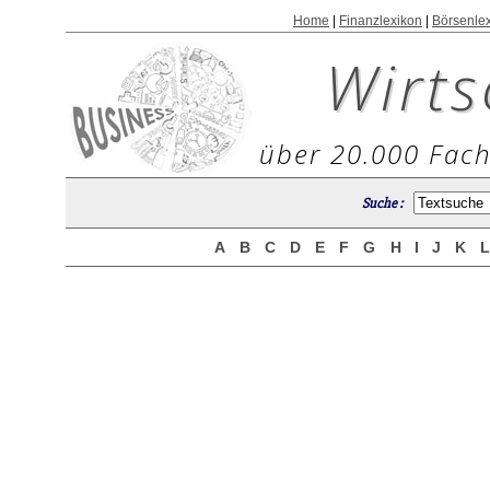
Home
|
Finanzlexikon
|
Börsenle
Wirts
über 20.000 Fach
Suche :
A
B
C
D
E
F
G
H
I
J
K