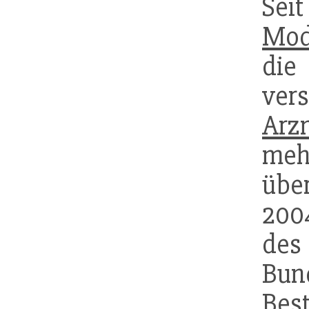
S
Mod
d
vers
Arzn
me
übe
200
d
Bun
B