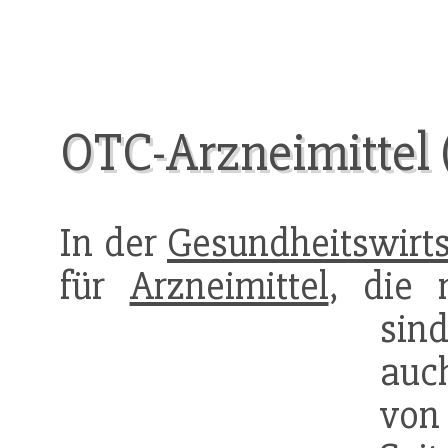
OTC-Arzneimittel (
In der
Gesundheitswirts
für
Arzneimittel
, die n
sind
auc
vo