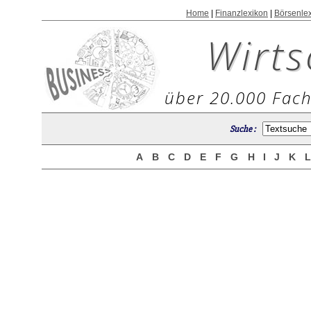
Home
|
Finanzlexikon
|
Börsenle
Wirts
über 20.000 Fach
Suche :
A
B
C
D
E
F
G
H
I
J
K