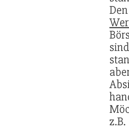
Den
Wer
Bör
si
sta
ab
Ab
han
Möc
z.B