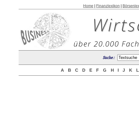
Home
|
Finanzlexikon
|
Börsenle
Wirts
über 20.000 Fach
Suche :
A
B
C
D
E
F
G
H
I
J
K