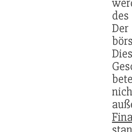
wer
des
Der
bör
Die
Ges
bet
nic
auß
Fin
stan