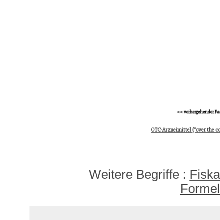
<< vorhergehender Fa
OTC-Arzneimittel ("over the c
Weitere Begriffe :
Fiska
Formel