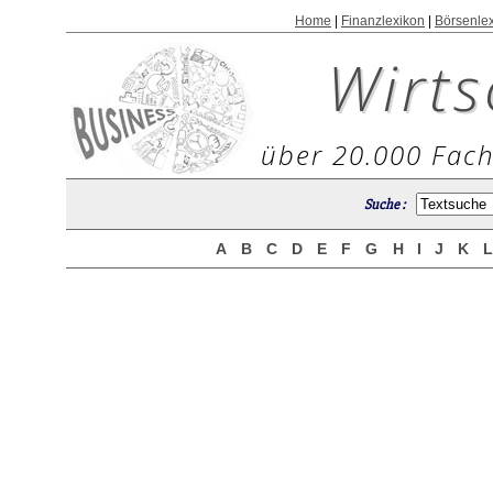
Home
|
Finanzlexikon
|
Börsenle
Wirts
über 20.000 Fach
Suche :
A
B
C
D
E
F
G
H
I
J
K