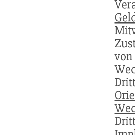
Ve
Geld
Mitw
Zus
v
Wec
Dri
Orie
Wec
Dri
Im