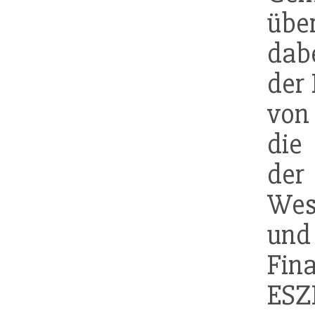
übe
dab
der 
von
die
d
Wes
und
Fin
ESZ