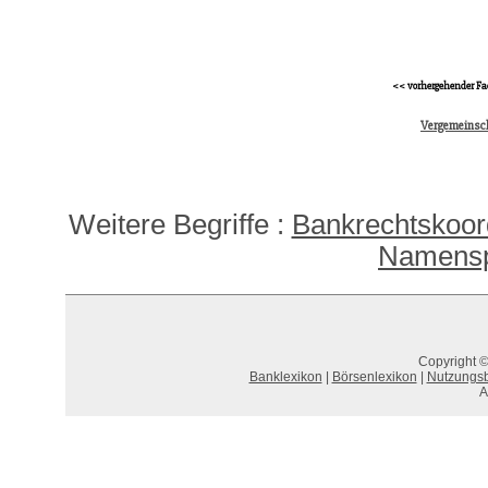
<< vorhergehender Fa
Vergemeinsc
Weitere Begriffe :
Bankrechtskoord
Namensp
Copyright ©
Banklexikon
|
Börsenlexikon
|
Nutzungs
A