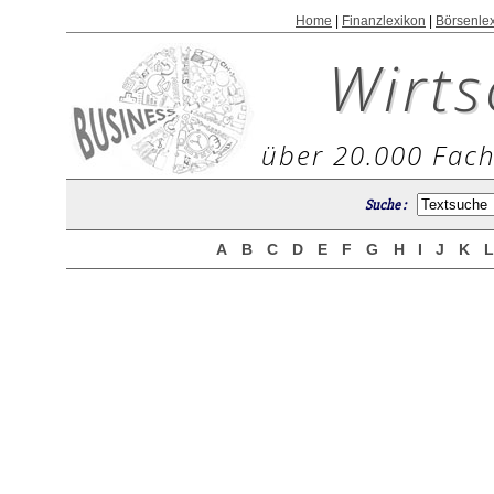
Home
|
Finanzlexikon
|
Börsenle
Wirts
über 20.000 Fach
Suche :
A
B
C
D
E
F
G
H
I
J
K