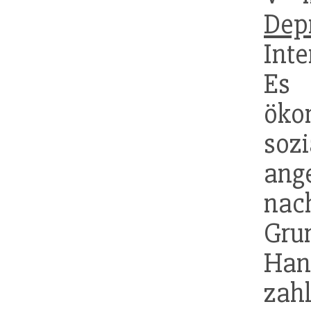
Dep
Inte
Es
öko
s
ang
nach
G
Han
za