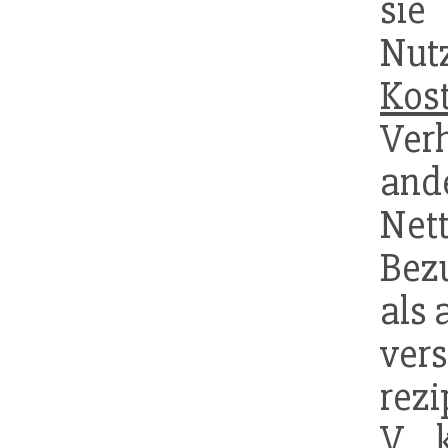
sie
Nut
Kos
Ve
and
Net
Bez
als 
ver
rez
V k