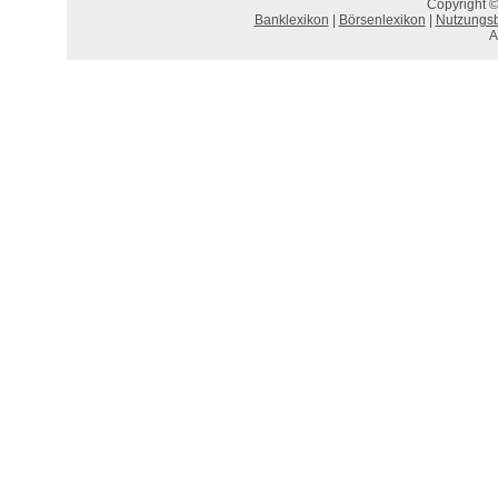
Copyright ©
Banklexikon
|
Börsenlexikon
|
Nutzungs
A