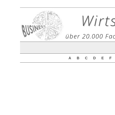
Wirt
über 20.000 Fac
A
B
C
D
E
F