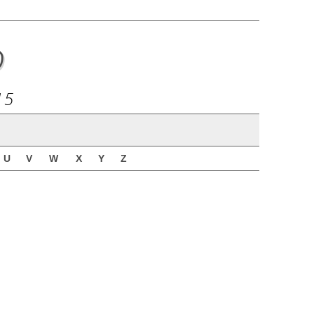
o
15
U
V
W
X
Y
Z