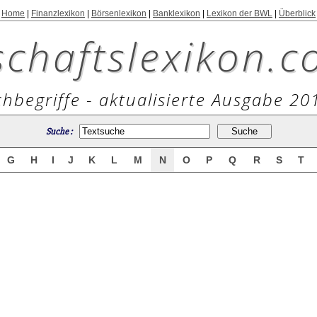
Home
|
Finanzlexikon
|
Börsenlexikon
|
Banklexikon
|
Lexikon der BWL
|
Überblick
schaftslexikon.c
hbegriffe - aktualisierte Ausgabe 20
Suche :
G
H
I
J
K
L
M
N
O
P
Q
R
S
T