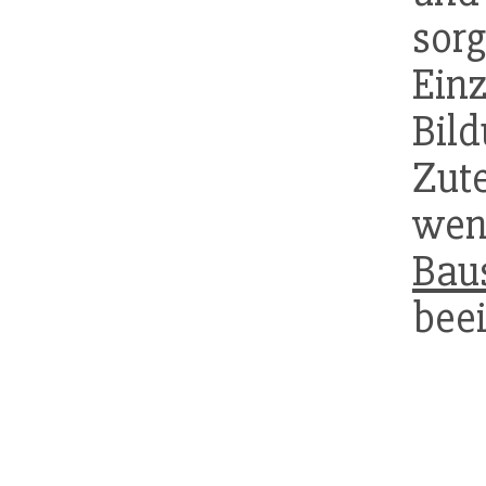
sor
Ein
Bi
Zut
wen
Bau
beei