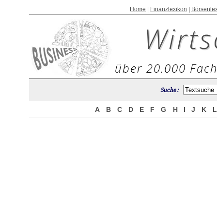
Home
|
Finanzlexikon
|
Börsenle
Wirts
über 20.000 Fach
Suche :
A
B
C
D
E
F
G
H
I
J
K