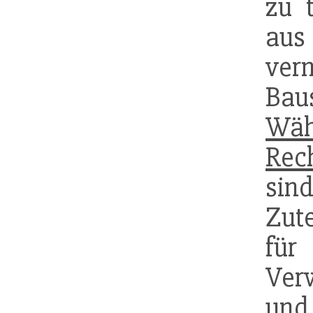
zu 
aus
ver
Bau
Wäh
Rec
si
Zute
für
Ver
und