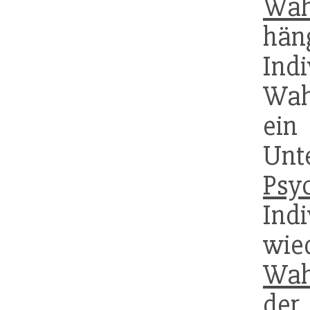
Wah
hän
In
Wah
e
Un
Psy
In
wie
Wah
der