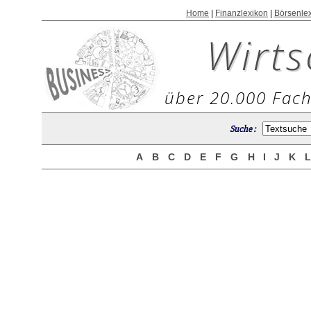
Home
|
Finanzlexikon
|
Börsenle
Wirts
über 20.000 Fach
Suche :
A
B
C
D
E
F
G
H
I
J
K