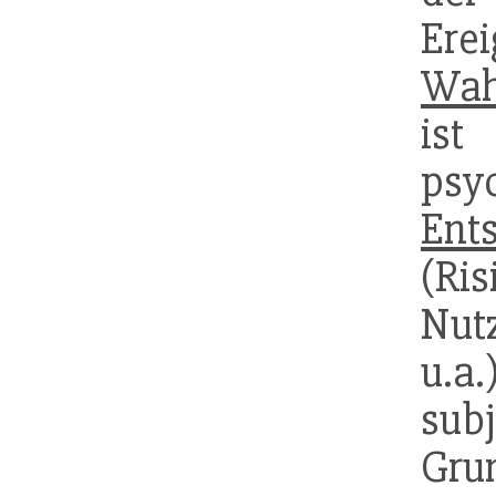
Er
Wah
ist
psy
Ent
(Ri
Nut
u.a.
sub
Gru