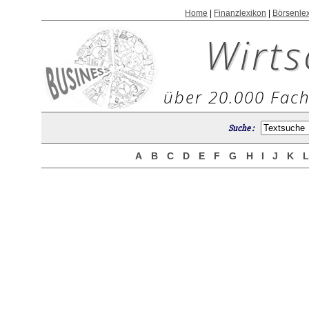
Home
|
Finanzlexikon
|
Börsenle
Wirts
über 20.000 Fach
Suche :
A
B
C
D
E
F
G
H
I
J
K