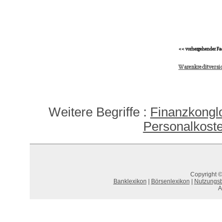
<< vorhergehender Fa
Warenkreditversi
Weitere Begriffe :
Finanzkongl
Personalkost
Copyright ©
Banklexikon
|
Börsenlexikon
|
Nutzungs
A