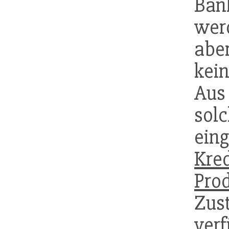
Ban
werd
aber
kei
Aus
sol
ei
Kre
Pro
Zus
ver