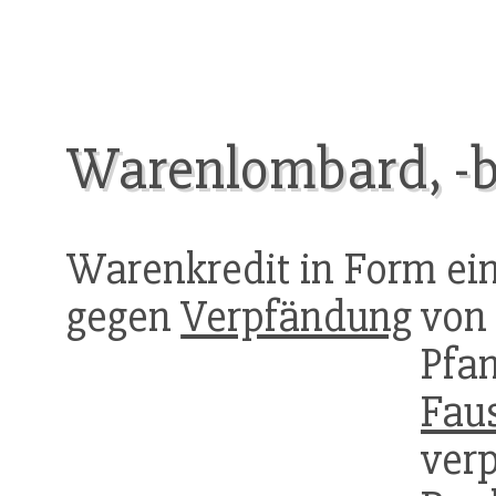
Warenlombard, -b
Warenkredit in Form ei
gegen
Verpfändung
von 
Pf
Fau
verp