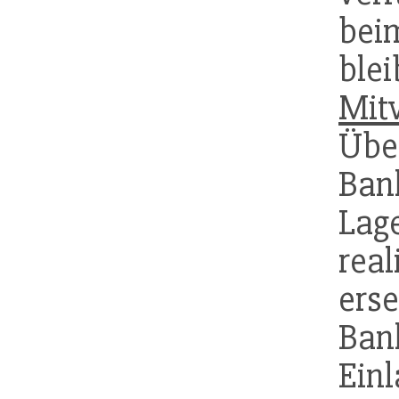
be
blei
Mit
Über
Ba
Lag
real
ers
Ba
Einl