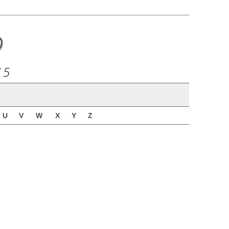
o
15
U
V
W
X
Y
Z