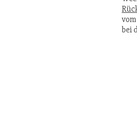
Rüc
vom
bei 