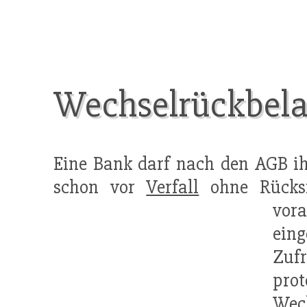
Wechselrückbela
Eine Bank darf nach den AGB i
schon vor
Verfall
ohne Rücksi
vora
ein
Zuf
pro
Wec