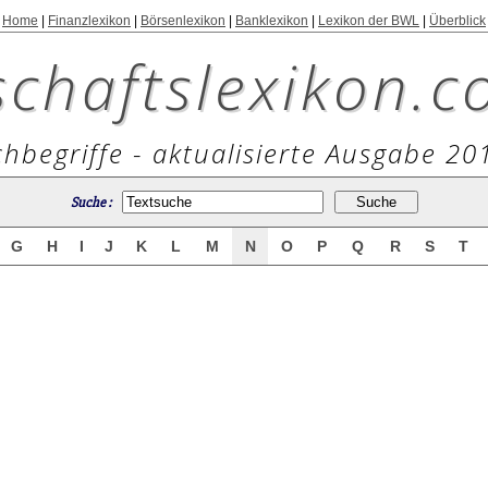
Home
|
Finanzlexikon
|
Börsenlexikon
|
Banklexikon
|
Lexikon der BWL
|
Überblick
schaftslexikon.c
hbegriffe - aktualisierte Ausgabe 20
Suche :
G
H
I
J
K
L
M
N
O
P
Q
R
S
T