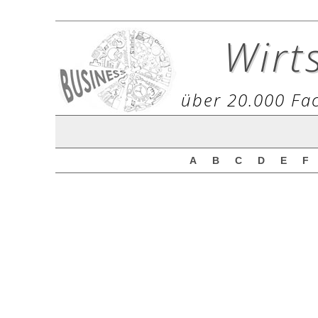
Wirt
über 20.000 Fac
A
B
C
D
E
F