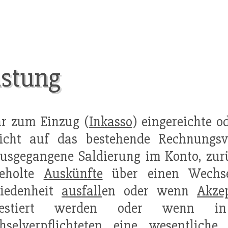
stung
hr zum Einzug (
Inkasso
) eingereichte o
cht auf das bestehende Rechnungsve
usgegangene Saldierung im Konto, zur
geholte
Auskünfte
über einen Wechsel
riedenheit
ausfall
en oder wenn
Akze
testiert werden oder wenn in
hselverpflichteten eine wesentliche 