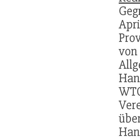
Geg
Apri
Pro
vo
Al
Han
WT
Ver
übe
Ha