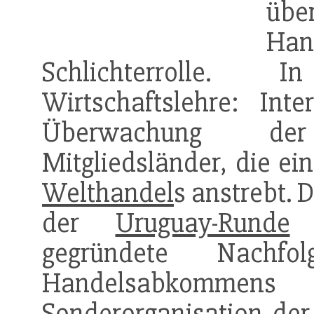
ü
Han
Schlichterrolle. 
Wirtschaftslehre: Int
Überwachung der
Mitgliedsländer, die ei
Welthandel
s anstrebt. 
der
Uruguay-Runde
b
gegründete Nachf
Handelsabkommen
Sonderorganisation der