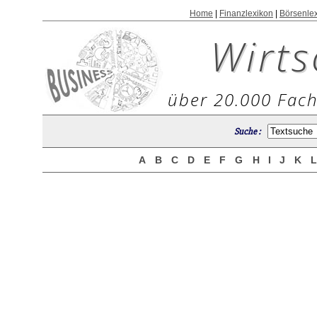
Home
|
Finanzlexikon
|
Börsenle
Wirts
über 20.000 Fach
Suche :
A
B
C
D
E
F
G
H
I
J
K