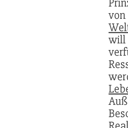
Pri
von
Wel
will
ver
Res
wer
Leb
Auß
Bes
Rea