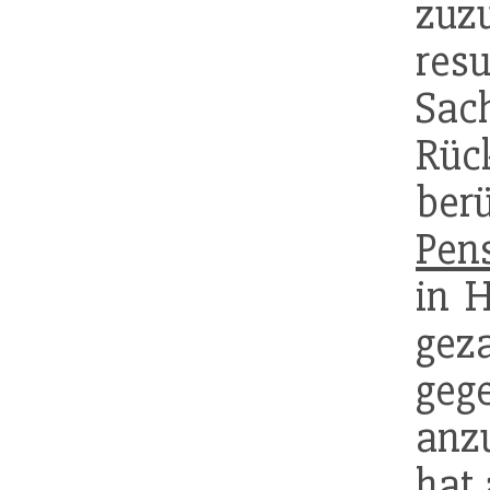
zuz
resu
Sa
Rü
ber
Pen
in 
gez
ge
anz
hat 