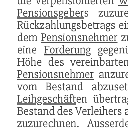
die verpensionierten
W
Pensionsgeber
s zuzur
Rückzahlungsbetrags ei
dem
Pensionsnehmer
zu
eine
Forderung
gegen
Höhe des vereinbarte
Pensionsnehmer
anzure
vom Bestand abzuse
Leihgeschäft
en übertr
Bestand des Verleihers 
zuzurechnen. Ausserd