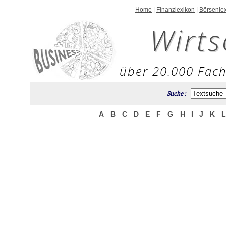
Home
|
Finanzlexikon
|
Börsenle
Wirts
über 20.000 Fach
Suche :
A
B
C
D
E
F
G
H
I
J
K