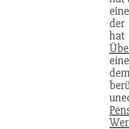
ein
der
hat
Übe
ein
d
ber
une
Pen
Wer