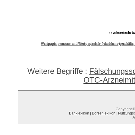
<< vorhergehender Fa
Wertpapierpensions- und Wertpapierleih- (-darlehens-)geschäfte, 
Weitere Begriffe :
Fälschungssc
OTC-Arzneimitt
Copyright ©
Banklexikon
|
Börsenlexikon
|
Nutzungs
A