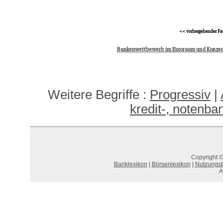
<< vorhergehender Fa
Bankenwettbewerb im Euroraum und Konzen
Weitere Begriffe :
Progressiv
|
kredit-, notenba
Copyright ©
Banklexikon
|
Börsenlexikon
|
Nutzungs
A