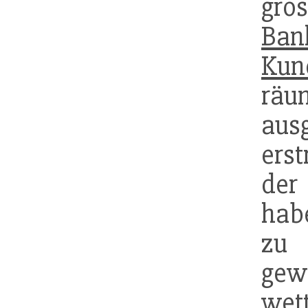
g
Ban
Kun
räu
au
erst
der
hab
z
ge
wet