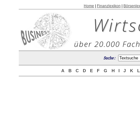
Home
|
Finanzlexikon
|
Börsenle
Wirts
über 20.000 Fach
Suche :
A
B
C
D
E
F
G
H
I
J
K