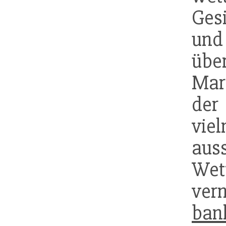
Ges
und
übe
Mar
de
vi
aus
Wet
ve
ban