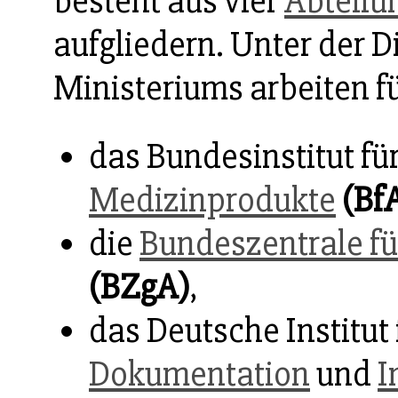
besteht aus vier
Abteilu
aufgliedern. Unter der D
Ministeriums arbeiten fü
das Bundesinstitut fü
Medizinprodukte
(Bf
die
Bundeszentrale fü
(BZgA)
,
das Deutsche Institut
Dokumentation
und
I