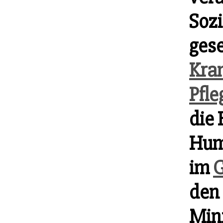
Soz
gese
Kra
Pfle
die 
Hum
im
G
den 
Min