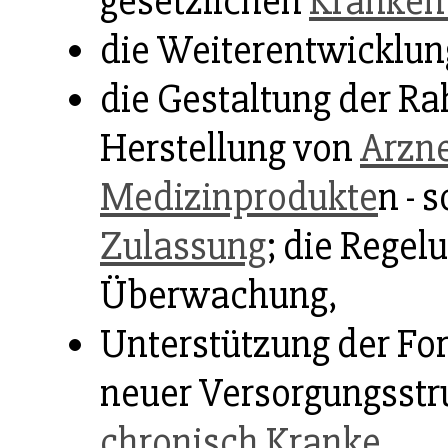
gesetzlichen
Kranken
die Weiterentwicklun
die Gestaltung der Ra
Herstellung von
Arzne
Medizinprodukte
n - 
Zulassung
; die Regel
Überwachung,
Unterstützung der Fo
neuer Versorgungsstru
chronisch Kranke
,