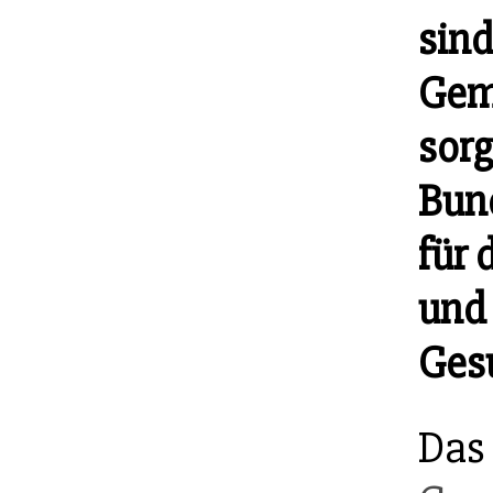
sind
Gem
sorg
Bun
für 
und
Ges
Das