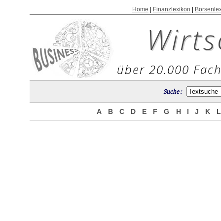
Home
|
Finanzlexikon
|
Börsenle
Wirts
über 20.000 Fach
Suche :
A
B
C
D
E
F
G
H
I
J
K