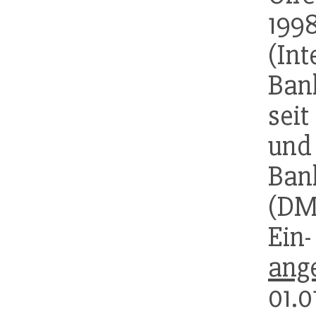
19
(In
Ban
sei
und 
Ban
(DM
Ein
ang
01.