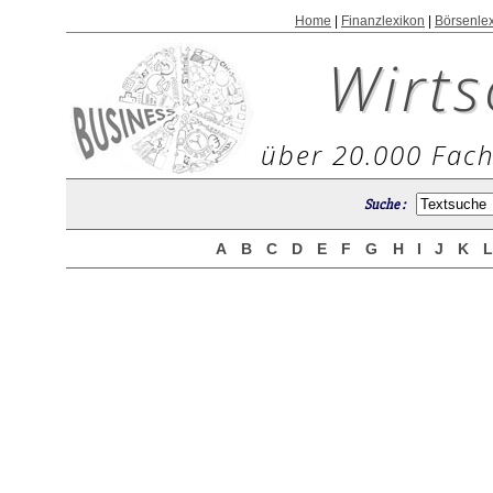
Home
|
Finanzlexikon
|
Börsenle
Wirts
über 20.000 Fach
Suche :
A
B
C
D
E
F
G
H
I
J
K