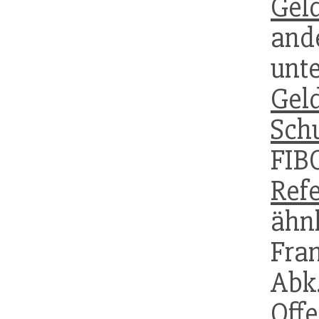
Gel
an
unte
Gel
Sch
FI
Ref
ähn
Fra
Abk.
Offe