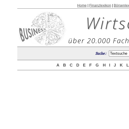
Home
|
Finanzlexikon
|
Börsenle
Wirts
über 20.000 Fach
Suche :
A
B
C
D
E
F
G
H
I
J
K