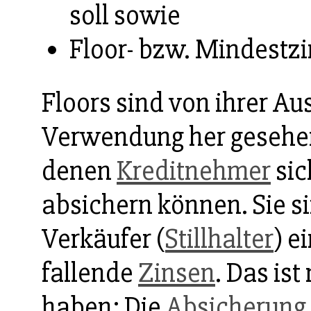
soll sowie
Floor- bzw. Mindestzi
Floors sind von ihrer Au
Verwendung her gesehen
denen
Kreditnehmer
sic
absichern können. Sie s
Verkäufer (
Stillhalter
) e
fallende
Zinsen
. Das ist
haben: Die
Absicherung