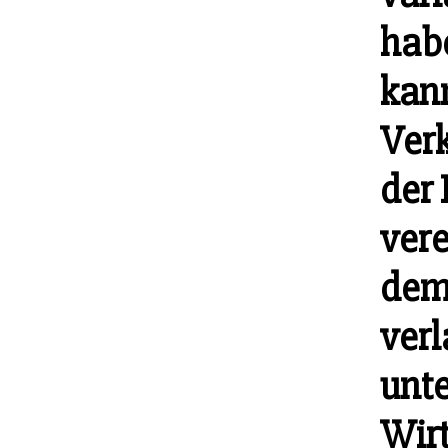
habe
kan
Verk
der
ver
dem
verl
unte
Wirt