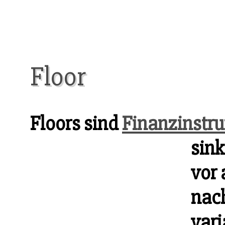
Floor
Floors sind
Finanzinstr
sin
vor 
nach
vari