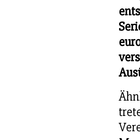
ents
Seri
eur
ver
Aus
Ähnl
tret
Ver