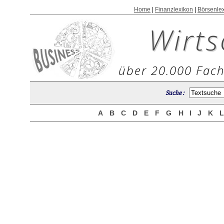
Home
|
Finanzlexikon
|
Börsenle
Wirts
über 20.000 Fach
Suche :
A
B
C
D
E
F
G
H
I
J
K