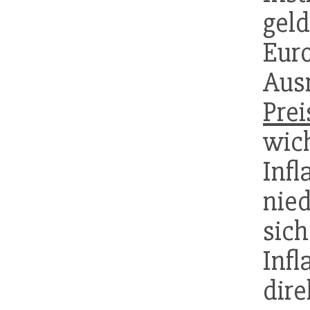
gel
Eu
Aus
Prei
wi
Inf
nie
si
Infl
dir