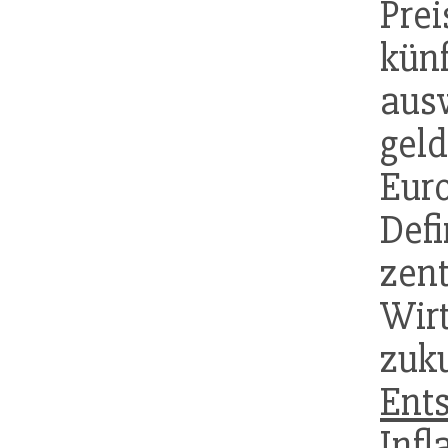
Pre
kün
aus
gel
Eur
Defi
zen
Wir
zuku
Ent
Infl