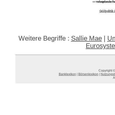
<< vorhergehender Fa
Geldpolitik 
Weitere Begriffe :
Sallie Mae
|
Um
Eurosyst
Copyright ©
Banklexikon
|
Börsenlexikon
|
Nutzungs
A