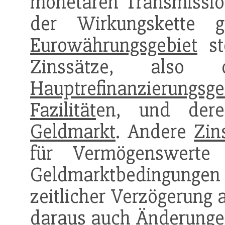
monetären Transmissio
der Wirkungskette g
Eurowährungsgebiet
st
Zinssätze, als
Hauptrefinanzierungsge
Fazilität
en, und der
Geldmarkt
. Andere
Zin
für Vermögenswerte
Geldmarktbedingung
zeitlicher Verzögerung 
daraus auch Änderunge