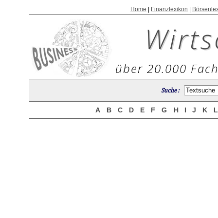
Home
|
Finanzlexikon
|
Börsenle
Wirts
über 20.000 Fach
Suche :
A
B
C
D
E
F
G
H
I
J
K