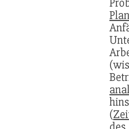
P
Pla
Anfä
Un
Arbe
(wis
Be
anal
hin
(
Zei
de