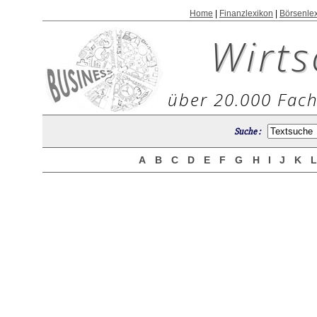
Home
|
Finanzlexikon
|
Börsenle
Wirts
über 20.000 Fach
Suche :
A
B
C
D
E
F
G
H
I
J
K