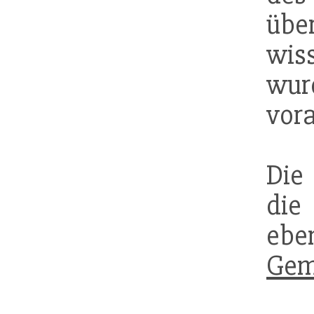
übe
wis
wur
vor
Die
die
eb
Gem