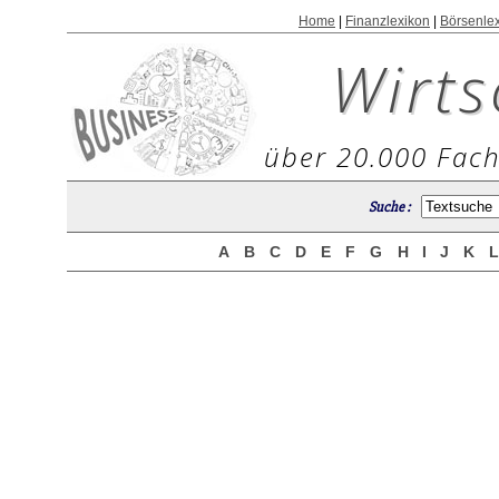
Home
|
Finanzlexikon
|
Börsenle
Wirts
über 20.000 Fach
Suche :
A
B
C
D
E
F
G
H
I
J
K