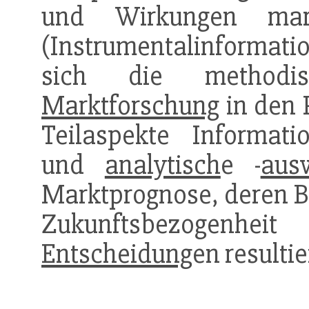
und Wirkungen mark
(Instrumentalinformatio
sich die methodis
Marktforschung
in den
Teilaspekte Informati
und
analytisch
e -
aus
Marktprognose, deren B
Zukunftsbezogenh
Entscheidung
en resultie