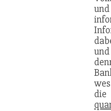
und
inf
Inf
dabe
und
d
Ban
wese
d
quan