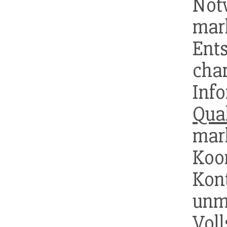
Not
mark
Ent
char
Inf
Qual
mar
Koo
Kon
unm
Vol