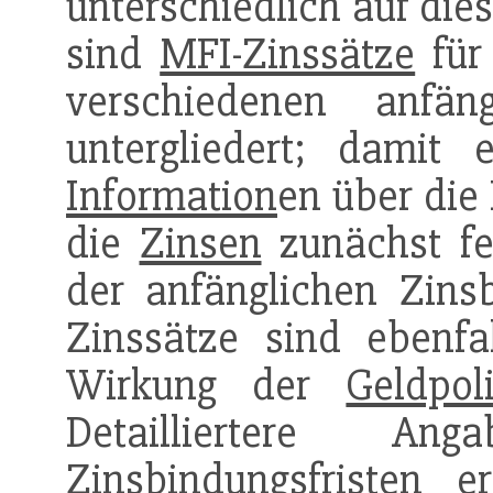
unterschiedlich auf die
sind
MFI-Zinssätze
für
verschiedenen anfäng
untergliedert; damit
Information
en über die
die
Zinsen
zunächst fes
der anfänglichen Zinsb
Zinssätze sind ebenf
Wirkung der
Geldpoli
Detailliertere An
Zinsbindungsfristen 