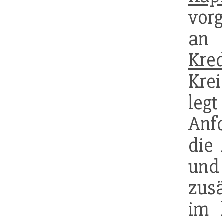
vor
an 
Kred
Krei
le
Anf
die 
und
zus
im 