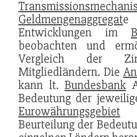
Transmissionsmechani
Geldmengenaggregat
e
Entwicklungen im
B
beobachten und ermö
Vergleich der Zi
Mitgliedländern. Die
An
kann lt.
Bundesbank
Au
Bedeutung der jeweilig
Eurowährungsgebiet
ge
Beurteilung der Bedeut