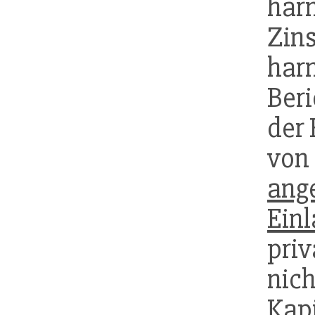
har
Zin
har
Ber
der 
von
ang
Ein
pr
nich
Kapi