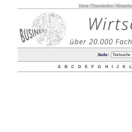
Home
|
Finanzlexikon
|
Börsenle
Wirts
über 20.000 Fach
Suche :
A
B
C
D
E
F
G
H
I
J
K