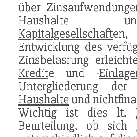
über Zinsaufwendunge
Haushalte und
Kapitalgesellschaft
en
Entwicklung des verf
Zinsbelasrung erleicht
Kredit
e und -
Einlage
Untergliederung de
Haushalte
und nichtfina
Wichtig ist dies lt.
Beurteilung, ob sich