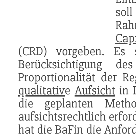
sol
Rah
Capi
(CRD) vorgeben. Es s
Berücksichtigung de
Proportionalität der R
qualitativ
e
Aufsicht
in D
die geplanten Meth
aufsichtsrechtlich erfo
hat die BaFin die Anfo