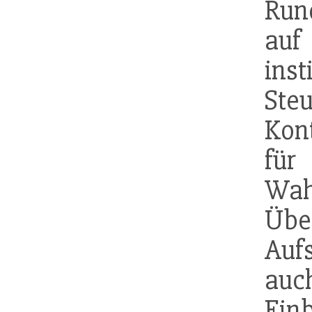
Rund
auf
ins
S
Kon
fü
W
Übe
Auf
au
Ein