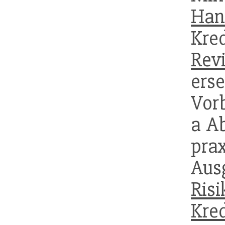
Han
Kre
Rev
ers
Vor
a Ab
pra
Au
Ris
Kred