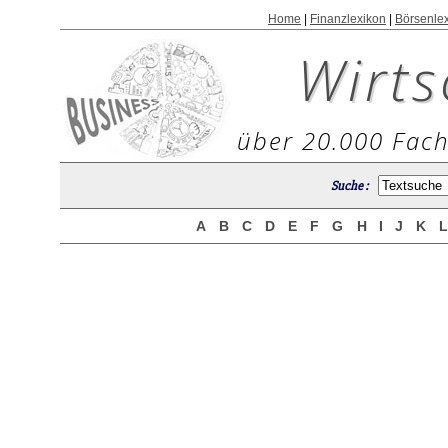
Home
|
Finanzlexikon
|
Börsenle
Wirts
über 20.000 Fach
Suche :
A
B
C
D
E
F
G
H
I
J
K