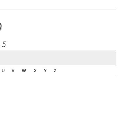
o
15
U
V
W
X
Y
Z