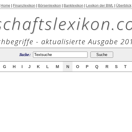
Home
|
Finanzlexikon
|
Börsenlexikon
|
Banklexikon
|
Lexikon der BWL
|
Überblick
schaftslexikon.c
hbegriffe - aktualisierte Ausgabe 20
Suche :
G
H
I
J
K
L
M
N
O
P
Q
R
S
T