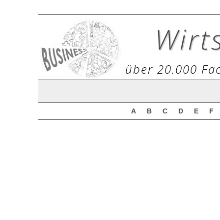
Wirt
über 20.000 Fac
A
B
C
D
E
F