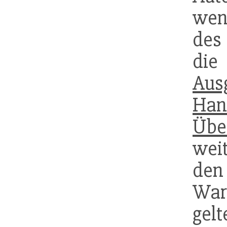
wen
des
die
Aus
Han
Übe
wei
de
War
gel