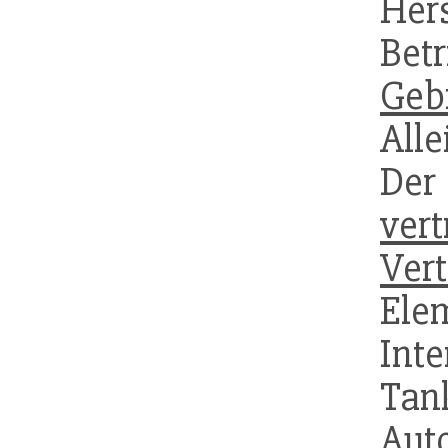
Her
Bet
Geb
Alle
Der 
vert
Vert
Ele
Int
Tank
Aut