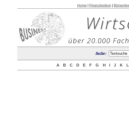
Home
|
Finanzlexikon
|
Börsenle
Wirts
über 20.000 Fach
Suche :
A
B
C
D
E
F
G
H
I
J
K